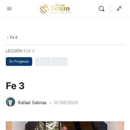
Fe 3
LECCIÓN 1
DE 0
En Progreso
Fe 3
Rafael Salinas
07/08/2026